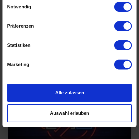
Einwilligungsauswahl
Füreinander bestimmt
Notwendig
Präferenzen
Statistiken
Marketing
Introvertiert glücklich
Alle zulassen
Auswahl erlauben