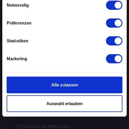
Notwendig
AUGSBURG
BERLIN
Präferenzen
BIELEFELD
Statistiken
BRAUNSCHWEIG
Marketing
BREMEN
DORTMUND
Alle zulassen
DRESDEN
ERFURT
Auswahl erlauben
FRANKFURT AM MAIN
FREIBURG IM BREISGAU