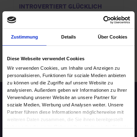
INTROVERTIERT GLÜCKLICH
18.08.2026 16:00
40 - 49 Jahre
Hannover
online
Zustimmung
Details
Über Cookies
Diese Webseite verwendet Cookies
.
WEITERE EVENTS IN HANNOVER
Wir verwenden Cookies, um Inhalte und Anzeigen zu
personalisieren, Funktionen für soziale Medien anbieten
zu können und die Zugriffe auf unsere Website zu
analysieren. Außerdem geben wir Informationen zu Ihrer
Speed-Dating Events
Verwendung unserer Website an unsere Partner für
soziale Medien, Werbung und Analysen weiter. Unsere
Partner führen diese Informationen möglicherweise mit
ÜBERSICHT
weiteren Daten zusammen, die Sie ihnen bereitgestellt
haben oder die sie im Rahmen Ihrer Nutzung der Dienste
AACHEN
gesammelt haben.
Einwilligungsauswahl