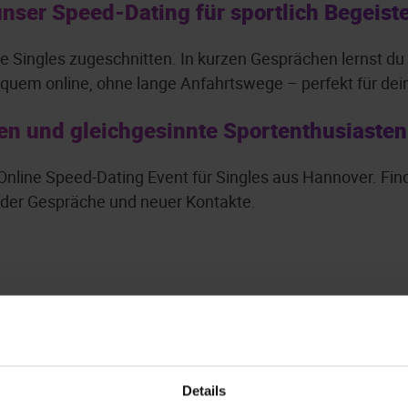
unser Speed-Dating für sportlich Begeist
tive Singles zugeschnitten. In kurzen Gesprächen lernst 
quem online, ohne lange Anfahrtswege – perfekt für dein
en und gleichgesinnte Sportenthusiasten 
e Online Speed-Dating Event für Singles aus Hannover. Find
ender Gespräche und neuer Kontakte.
Details