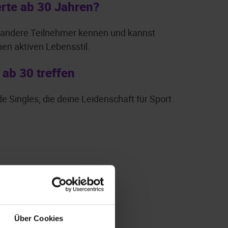
erte ab 30 Jahren?
du andere Teilnehmer kennen und kannst
en aktiven Lebensstil.
ab 30 treffen
e Singles, die deine Leidenschaft für Sport
Über Cookies