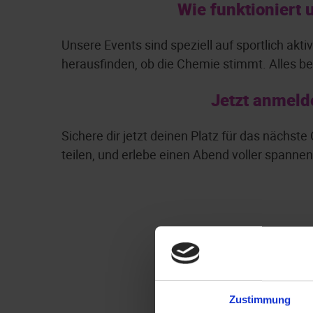
Wie funktioniert 
Unsere Events sind speziell auf sportlich ak
herausfinden, ob die Chemie stimmt. Alles be
Jetzt anmeld
Sichere dir jetzt deinen Platz für das nächst
teilen, und erlebe einen Abend voller spann
Zustimmung