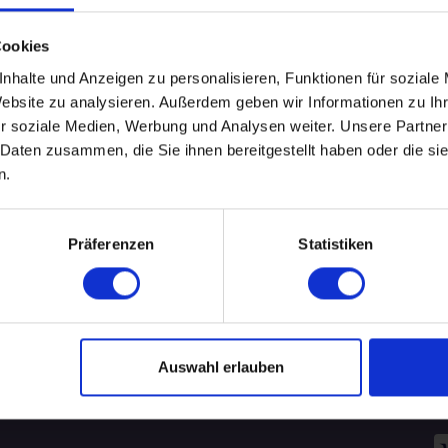
Leider keine Events gefunden.
Cookies
nhalte und Anzeigen zu personalisieren, Funktionen für soziale
.
Website zu analysieren. Außerdem geben wir Informationen zu I
WEITERE EVENTS IN HANNOVER
r soziale Medien, Werbung und Analysen weiter. Unsere Partner
 Daten zusammen, die Sie ihnen bereitgestellt haben oder die s
n.
pecial-Events
Nü
Präferenzen
Statistiken
ÜBERSICHT
R
AKADEMIKER
B
ALLEINERZIEHENDE SINGLES
Auswahl erlauben
Za
FÜREINANDER BESTIMMT