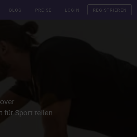
BLOG
PREISE
LOGIN
REGISTRIEREN
nover
für Sport teilen.