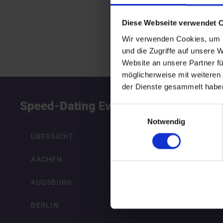
Diese Webseite verwendet 
Wir verwenden Cookies, um I
und die Zugriffe auf unsere 
Website an unsere Partner fü
möglicherweise mit weiteren
der Dienste gesammelt habe
Speed-Dating Events
S
Einwilligungsauswahl
Notwendig
ÜBERSICHT
AACHEN
AUGSBURG
BERLIN