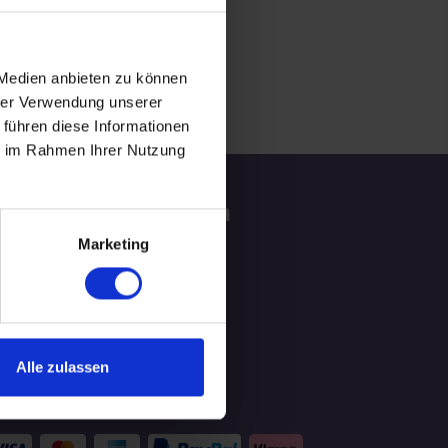
 Medien anbieten zu können
hrer Verwendung unserer
 führen diese Informationen
ie im Rahmen Ihrer Nutzung
tzliche Informationen
Marketing
ATGEBER
LOG
Alle zulassen
hlungsmittel