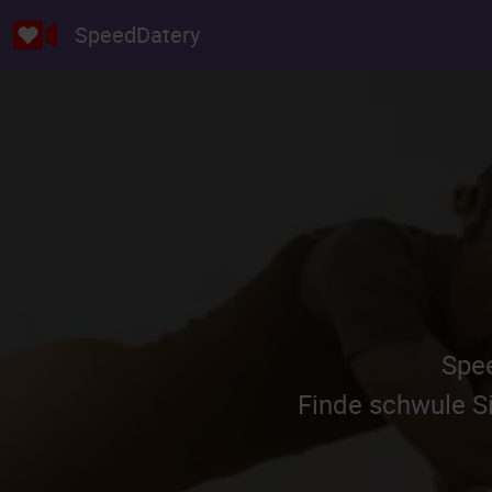
SpeedDatery
Spee
Finde schwule Si