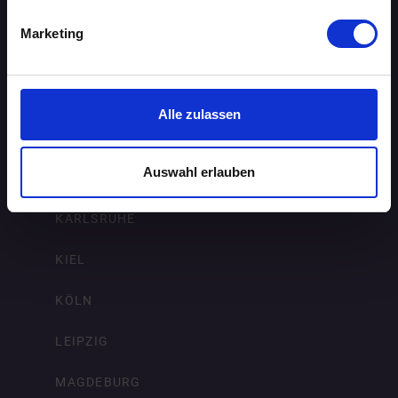
ERFURT
Marketing
FRANKFURT AM MAIN
FREIBURG IM BREISGAU
Alle zulassen
HAMBURG
Auswahl erlauben
HANNOVER
KARLSRUHE
KIEL
KÖLN
LEIPZIG
MAGDEBURG