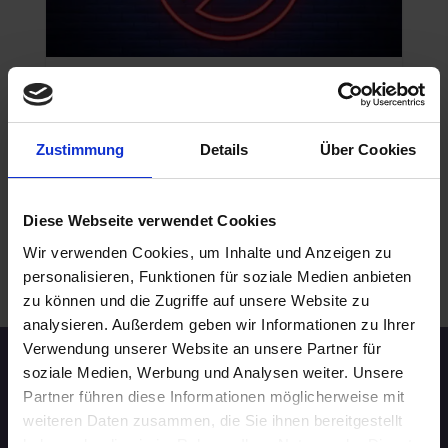
NICHTRAUCHER
24.08.2026 16:00
20 - 29 Jahre
Zustimmung
Details
Über Cookies
Hannover
online
Diese Webseite verwendet Cookies
Wir verwenden Cookies, um Inhalte und Anzeigen zu
.
personalisieren, Funktionen für soziale Medien anbieten
WEITERE EVENTS IN HANNOVER
zu können und die Zugriffe auf unsere Website zu
analysieren. Außerdem geben wir Informationen zu Ihrer
Verwendung unserer Website an unsere Partner für
soziale Medien, Werbung und Analysen weiter. Unsere
Speed-Dating Events
Partner führen diese Informationen möglicherweise mit
weiteren Daten zusammen, die Sie ihnen bereitgestellt
ÜBERSICHT
haben oder die sie im Rahmen Ihrer Nutzung der Dienste