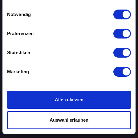
gesammelt haben.
Einwilligungsauswahl
AACHEN
Notwendig
AUGSBURG
Präferenzen
BERLIN
Statistiken
BIELEFELD
BRAUNSCHWEIG
Marketing
BREMEN
DORTMUND
Alle zulassen
DRESDEN
Auswahl erlauben
ERFURT