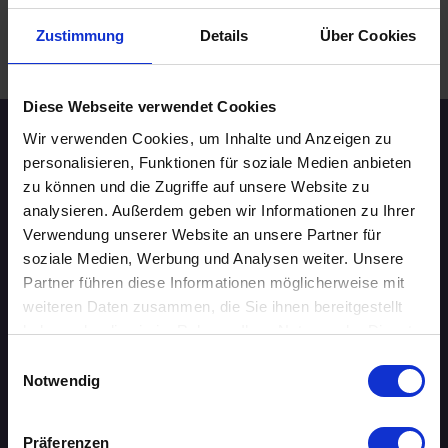
Zustimmung
Details
Über Cookies
.
WEITERE EVENTS IN HAMBURG
Diese Webseite verwendet Cookies
Wir verwenden Cookies, um Inhalte und Anzeigen zu
Speed-Dating Events
personalisieren, Funktionen für soziale Medien anbieten
zu können und die Zugriffe auf unsere Website zu
analysieren. Außerdem geben wir Informationen zu Ihrer
ÜBERSICHT
Verwendung unserer Website an unsere Partner für
AACHEN
soziale Medien, Werbung und Analysen weiter. Unsere
Partner führen diese Informationen möglicherweise mit
AUGSBURG
weiteren Daten zusammen, die Sie ihnen bereitgestellt
haben oder die sie im Rahmen Ihrer Nutzung der Dienste
BERLIN
gesammelt haben.
Einwilligungsauswahl
Notwendig
BIELEFELD
BRAUNSCHWEIG
Präferenzen