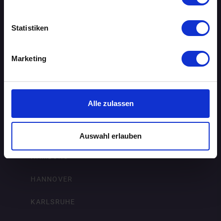
BREMEN
Statistiken
DORTMUND
Marketing
DRESDEN
ERFURT
Alle zulassen
FRANKFURT AM MAIN
FREIBURG IM BREISGAU
Auswahl erlauben
HAMBURG
HANNOVER
KARLSRUHE