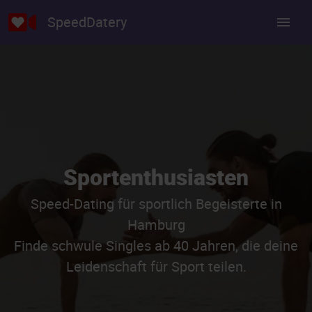
SpeedDatery
Sportenthusiasten
Speed-Dating für sportlich Begeisterte in
Hamburg
Finde schwule Singles ab 40 Jahren, die deine
Leidenschaft für Sport teilen.