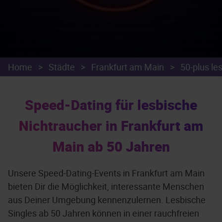
Home
>
Städte
>
Frankfurt am Main
>
50-plus le
Speed-Dating für lesbische
Nichtraucher in Frankfurt am
Main ab 50 Jahren
Unsere Speed-Dating-Events in Frankfurt am Main
bieten Dir die Möglichkeit, interessante Menschen
aus Deiner Umgebung kennenzulernen. Lesbische
Singles ab 50 Jahren können in einer rauchfreien