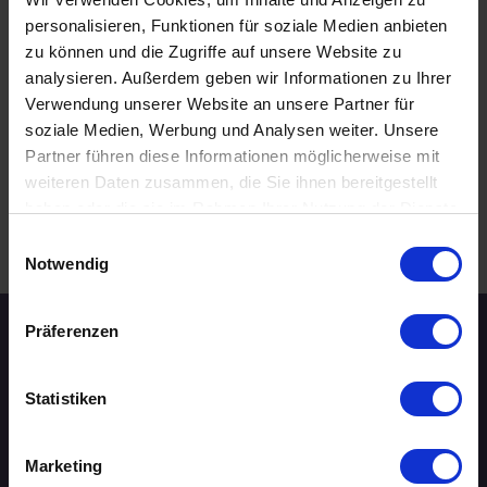
personalisieren, Funktionen für soziale Medien anbieten
27.08.2026 18:00
zu können und die Zugriffe auf unsere Website zu
50 - 59 Jahre
analysieren. Außerdem geben wir Informationen zu Ihrer
Frankfurt am Main
online
Verwendung unserer Website an unsere Partner für
soziale Medien, Werbung und Analysen weiter. Unsere
Partner führen diese Informationen möglicherweise mit
weiteren Daten zusammen, die Sie ihnen bereitgestellt
haben oder die sie im Rahmen Ihrer Nutzung der Dienste
WEITERE EVENTS IN FRANKFURT AM MAIN
gesammelt haben.
Einwilligungsauswahl
.
Notwendig
Präferenzen
Speed-Dating Events
Statistiken
ÜBERSICHT
AACHEN
Marketing