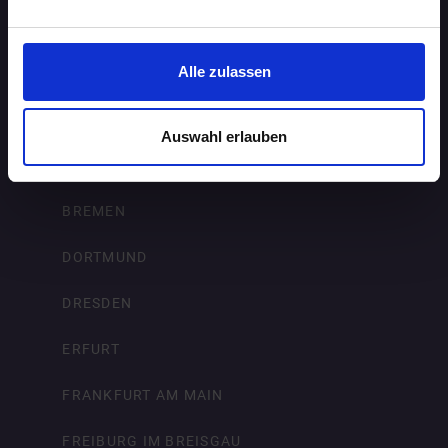
AUGSBURG
Alle zulassen
BERLIN
BIELEFELD
Auswahl erlauben
BRAUNSCHWEIG
BREMEN
DORTMUND
DRESDEN
ERFURT
FRANKFURT AM MAIN
FREIBURG IM BREISGAU