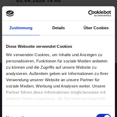
03.09.2026 19:00
40 - 49 Jahre
Frankfurt am Main
online
Zustimmung
Details
Über Cookies
WEITERE EVENTS IN FRANKFURT AM MAIN
Diese Webseite verwendet Cookies
.
Wir verwenden Cookies, um Inhalte und Anzeigen zu
personalisieren, Funktionen für soziale Medien anbieten
zu können und die Zugriffe auf unsere Website zu
analysieren. Außerdem geben wir Informationen zu Ihrer
Speed-Dating Events
Verwendung unserer Website an unsere Partner für
soziale Medien, Werbung und Analysen weiter. Unsere
ÜBERSICHT
Partner führen diese Informationen möglicherweise mit
weiteren Daten zusammen, die Sie ihnen bereitgestellt
AACHEN
haben oder die sie im Rahmen Ihrer Nutzung der Dienste
gesammelt haben.
Einwilligungsauswahl
AUGSBURG