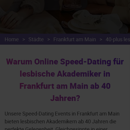
Home
>
Städte
>
Frankfurt am Main
>
40-plus le
Warum Online Speed-Dating für
lesbische Akademiker in
Frankfurt am Main ab 40
Jahren?
Unsere Speed-Dating Events in Frankfurt am Main
bieten lesbischen Akademikern ab 40 Jahren die
perfekte Gelegenheit, Gleichgesinnte in einer