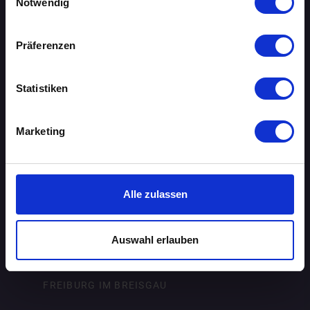
Notwendig
BERLIN
Präferenzen
BIELEFELD
Statistiken
BRAUNSCHWEIG
BREMEN
Marketing
DORTMUND
DRESDEN
Alle zulassen
ERFURT
Auswahl erlauben
FRANKFURT AM MAIN
FREIBURG IM BREISGAU