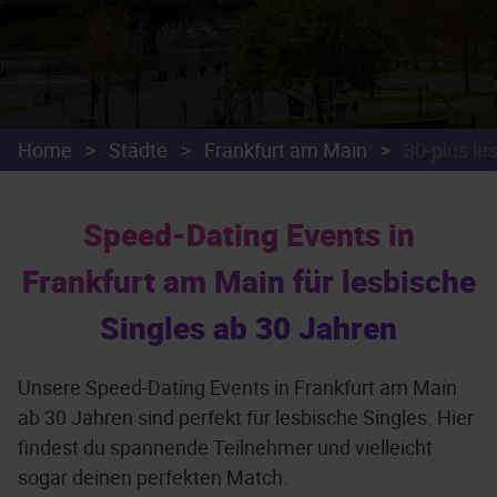
Home
>
Städte
>
Frankfurt am Main
>
30-plus le
Speed-Dating Events in
Frankfurt am Main für lesbische
Singles ab 30 Jahren
Unsere Speed-Dating Events in Frankfurt am Main
ab 30 Jahren sind perfekt für lesbische Singles. Hier
findest du spannende Teilnehmer und vielleicht
sogar deinen perfekten Match.