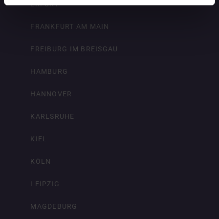
ERFURT
FRANKFURT AM MAIN
FREIBURG IM BREISGAU
HAMBURG
HANNOVER
KARLSRUHE
KIEL
KÖLN
LEIPZIG
MAGDEBURG