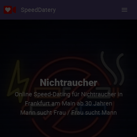
SpeedDatery
Nichtraucher
Online Speed-Dating für Nichtraucher in
Frankfurt am Main ab 30 Jahren
Mann sucht Frau / Frau sucht Mann