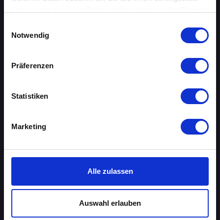
haben oder die sie im Rahmen Ihrer Nutzung der Dienste
ÜBERSICHT
gesammelt haben.
Einwilligungsauswahl
Notwendig
AACHEN
AUGSBURG
Präferenzen
BERLIN
Statistiken
BIELEFELD
Marketing
BRAUNSCHWEIG
BREMEN
Alle zulassen
DORTMUND
DRESDEN
Auswahl erlauben