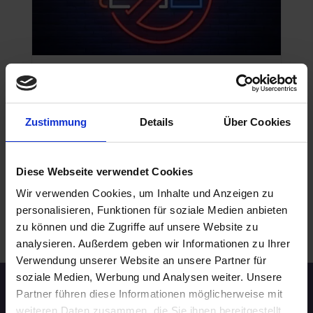
NICHTRAUCHER
29.08.2026 16:00
30 - 39 Jahre
Zustimmung
Details
Über Cookies
Frankfurt am Main
online
Diese Webseite verwendet Cookies
Wir verwenden Cookies, um Inhalte und Anzeigen zu
personalisieren, Funktionen für soziale Medien anbieten
WEITERE EVENTS IN FRANKFURT AM MAIN
zu können und die Zugriffe auf unsere Website zu
.
analysieren. Außerdem geben wir Informationen zu Ihrer
Verwendung unserer Website an unsere Partner für
soziale Medien, Werbung und Analysen weiter. Unsere
Partner führen diese Informationen möglicherweise mit
Speed-Dating Events
weiteren Daten zusammen, die Sie ihnen bereitgestellt