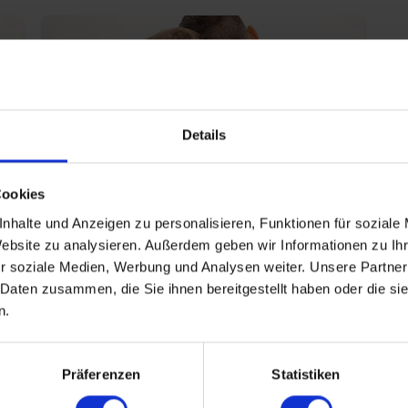
Details
Cookies
INTROVERTIERT GLÜCKLICH
nhalte und Anzeigen zu personalisieren, Funktionen für soziale
01.09.2026 16:00
Website zu analysieren. Außerdem geben wir Informationen zu I
r soziale Medien, Werbung und Analysen weiter. Unsere Partner
20 - 29 Jahre
 Daten zusammen, die Sie ihnen bereitgestellt haben oder die s
Frankfurt am Main
online
n.
Präferenzen
Statistiken
.
WEITERE EVENTS IN FRANKFURT AM MAIN