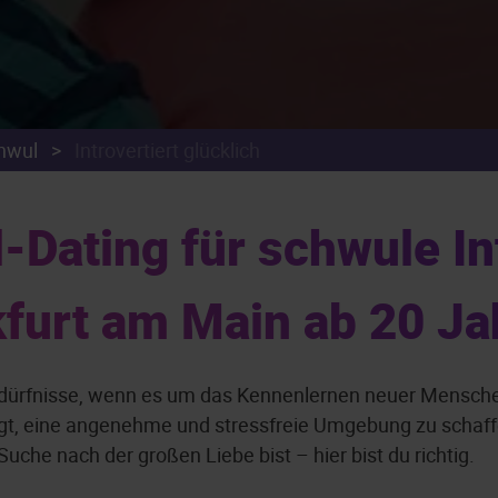
chwul
>
Introvertiert glücklich
ating für schwule Int
kfurt am Main ab 20 Ja
edürfnisse, wenn es um das Kennenlernen neuer Mensche
egt, eine angenehme und stressfreie Umgebung zu schaffen
che nach der großen Liebe bist – hier bist du richtig.