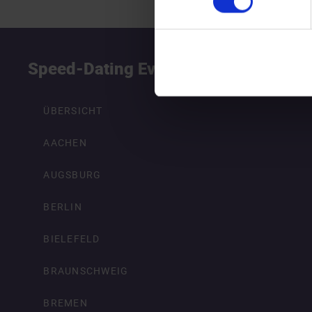
Speed-Dating Events
S
ÜBERSICHT
AACHEN
AUGSBURG
BERLIN
BIELEFELD
BRAUNSCHWEIG
BREMEN