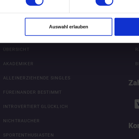
Auswahl erlauben
pecial-Events
Nü
ÜBERSICHT
R
AKADEMIKER
B
ALLEINERZIEHENDE SINGLES
Za
FÜREINANDER BESTIMMT
INTROVERTIERT GLÜCKLICH
NICHTRAUCHER
Ko
SPORTENTHUSIASTEN