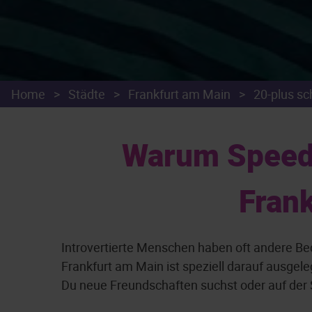
Home
>
Städte
>
Frankfurt am Main
>
20-plus s
Warum Speed-D
Fran
Introvertierte Menschen haben oft andere B
Frankfurt am Main ist speziell darauf ausgel
Du neue Freundschaften suchst oder auf der Su