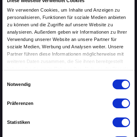
ÜBERSICHT
Diese Webseite verwendet Cookies
Wir verwenden Cookies, um Inhalte und Anzeigen zu
AACHEN
personalisieren, Funktionen für soziale Medien anbieten
zu können und die Zugriffe auf unsere Website zu
AUGSBURG
analysieren. Außerdem geben wir Informationen zu Ihrer
Verwendung unserer Website an unsere Partner für
BERLIN
soziale Medien, Werbung und Analysen weiter. Unsere
Partner führen diese Informationen möglicherweise mit
BIELEFELD
weiteren Daten zusammen, die Sie ihnen bereitgestellt
haben oder die sie im Rahmen Ihrer Nutzung der Dienste
BRAUNSCHWEIG
gesammelt haben.
Einwilligungsauswahl
Notwendig
BREMEN
DORTMUND
Präferenzen
DRESDEN
Statistiken
ERFURT