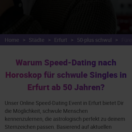
Home
>
Städte
>
Erfurt
>
50-plus schwul
>
Füre
Warum Speed-Dating nach
Horoskop für schwule Singles in
Erfurt ab 50 Jahren?
Unser Online Speed-Dating Event in Erfurt bietet Dir
die Möglichkeit, schwule Menschen
kennenzulernen, die astrologisch perfekt zu deinem
Sternzeichen passen. Basierend auf aktuellen