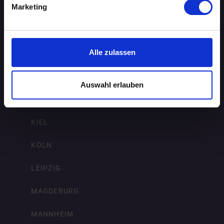
FRANKFURT AM MAIN
Marketing
FREIBURG IM BREISGAU
HAMBURG
Alle zulassen
HANNOVER
Auswahl erlauben
KARLSRUHE
KIEL
KÖLN
LEIPZIG
MAGDEBURG
MANNHEIM