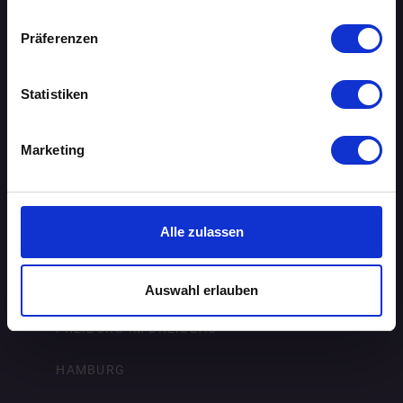
BIELEFELD
Präferenzen
BRAUNSCHWEIG
Statistiken
BREMEN
Marketing
DORTMUND
DRESDEN
Alle zulassen
ERFURT
FRANKFURT AM MAIN
Auswahl erlauben
FREIBURG IM BREISGAU
HAMBURG