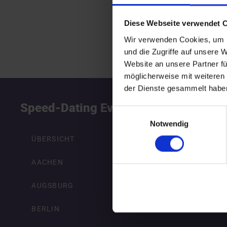
Diese Webseite verwendet 
Wir verwenden Cookies, um I
und die Zugriffe auf unsere 
Website an unsere Partner fü
möglicherweise mit weiteren
der Dienste gesammelt habe
Speed-Dating Events
S
Einwilligungsauswahl
Notwendig
ÜBERSICHT
AACHEN
AUGSBURG
BERLIN