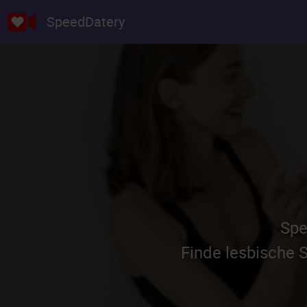
SpeedDatery
Spe
Finde lesbische S