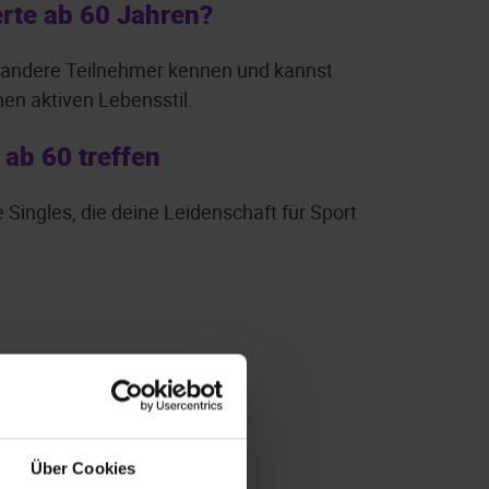
erte ab 60 Jahren?
du andere Teilnehmer kennen und kannst
en aktiven Lebensstil.
ab 60 treffen
 Singles, die deine Leidenschaft für Sport
Über Cookies