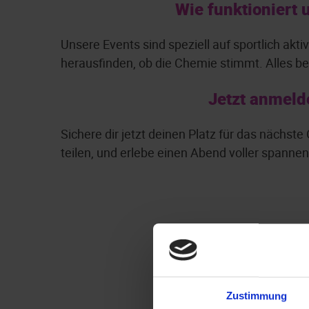
Wie funktioniert 
Unsere Events sind speziell auf sportlich ak
herausfinden, ob die Chemie stimmt. Alles be
Jetzt anmeld
Sichere dir jetzt deinen Platz für das nächst
teilen, und erlebe einen Abend voller spann
Zustimmung