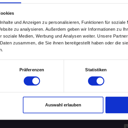
Leider keine Events gefunden.
Cookies
nhalte und Anzeigen zu personalisieren, Funktionen für soziale
.
Website zu analysieren. Außerdem geben wir Informationen zu I
WEITERE EVENTS IN DRESDEN
r soziale Medien, Werbung und Analysen weiter. Unsere Partner
 Daten zusammen, die Sie ihnen bereitgestellt haben oder die s
n.
pecial-Events
Nü
Präferenzen
Statistiken
ÜBERSICHT
R
AKADEMIKER
B
ALLEINERZIEHENDE SINGLES
Auswahl erlauben
Za
FÜREINANDER BESTIMMT