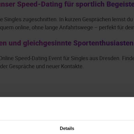
unser Speed-Dating für sportlich Begeist
tive Singles zugeschnitten. In kurzen Gesprächen lernst 
quem online, ohne lange Anfahrtswege – perfekt für dein
en und gleichgesinnte Sportenthusiasten 
e Online Speed-Dating Event für Singles aus Dresden. Finde
ender Gespräche und neuer Kontakte.
Details