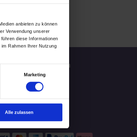
 Medien anbieten zu können
hrer Verwendung unserer
 führen diese Informationen
ie im Rahmen Ihrer Nutzung
tzliche Informationen
Marketing
ATGEBER
LOG
Alle zulassen
hlungsmittel