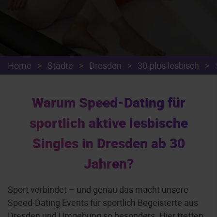
Home
>
Städte
>
Dresden
>
30-plus lesbisch
>
Warum Speed-Dating für
sportlich aktive lesbische
Singles in Dresden ab 30
Jahren?
Sport verbindet – und genau das macht unsere
Speed-Dating Events für sportlich Begeisterte aus
Dresden und Umgebung so besonders. Hier treffen