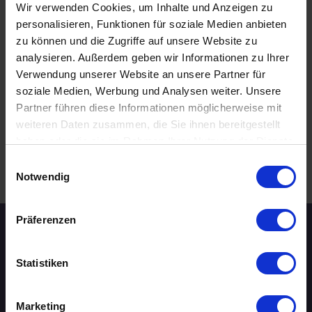
Wir verwenden Cookies, um Inhalte und Anzeigen zu
personalisieren, Funktionen für soziale Medien anbieten
SPORTENTHUSIASTEN
zu können und die Zugriffe auf unsere Website zu
02.09.2026 19:00
analysieren. Außerdem geben wir Informationen zu Ihrer
Verwendung unserer Website an unsere Partner für
30 - 39 Jahre
soziale Medien, Werbung und Analysen weiter. Unsere
Dresden
online
Partner führen diese Informationen möglicherweise mit
weiteren Daten zusammen, die Sie ihnen bereitgestellt
haben oder die sie im Rahmen Ihrer Nutzung der Dienste
gesammelt haben.
Einwilligungsauswahl
.
WEITERE EVENTS IN DRESDEN
Notwendig
Präferenzen
Speed-Dating Events
Statistiken
ÜBERSICHT
Marketing