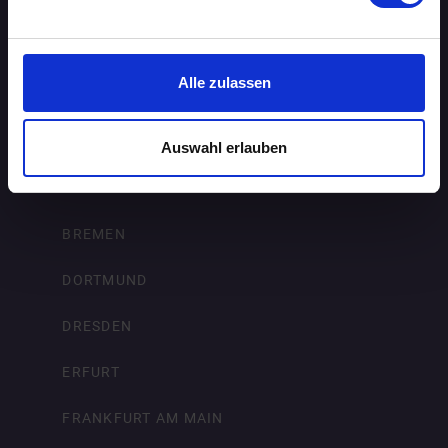
AACHEN
AUGSBURG
Alle zulassen
BERLIN
BIELEFELD
Auswahl erlauben
BRAUNSCHWEIG
BREMEN
DORTMUND
DRESDEN
ERFURT
FRANKFURT AM MAIN