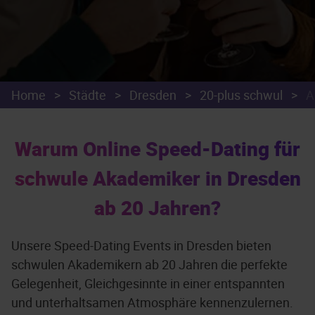
Home
>
Städte
>
Dresden
>
20-plus schwul
>
A
Warum Online Speed-Dating für
schwule Akademiker in Dresden
ab 20 Jahren?
Unsere Speed-Dating Events in Dresden bieten
schwulen Akademikern ab 20 Jahren die perfekte
Gelegenheit, Gleichgesinnte in einer entspannten
und unterhaltsamen Atmosphäre kennenzulernen.