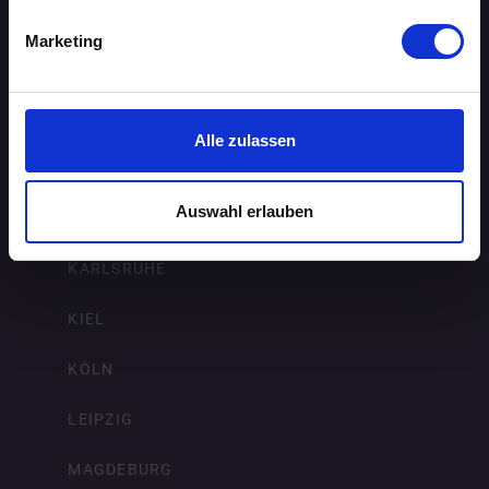
ERFURT
Marketing
FRANKFURT AM MAIN
FREIBURG IM BREISGAU
Alle zulassen
HAMBURG
Auswahl erlauben
HANNOVER
KARLSRUHE
KIEL
KÖLN
LEIPZIG
MAGDEBURG