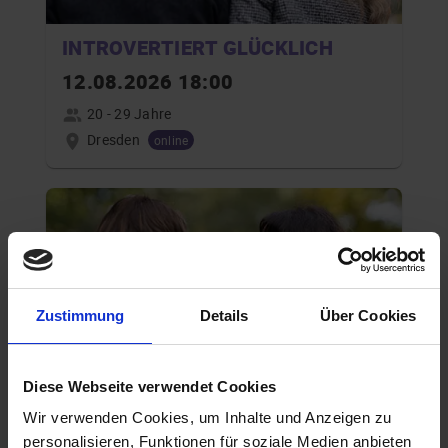
INTROVERTIERT GLÜCKLICH
12.08.2026 18:00
20 - 29 Jahre
Dresden
online
Zustimmung
Details
Über Cookies
Diese Webseite verwendet Cookies
INTROVERTIERT GLÜCKLICH
Wir verwenden Cookies, um Inhalte und Anzeigen zu
09.09.2026 17:00
personalisieren, Funktionen für soziale Medien anbieten