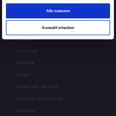
BERLIN
Alle zulassen
BIELEFELD
BRAUNSCHWEIG
Auswahl erlauben
BREMEN
DORTMUND
DRESDEN
ERFURT
FRANKFURT AM MAIN
FREIBURG IM BREISGAU
HAMBURG