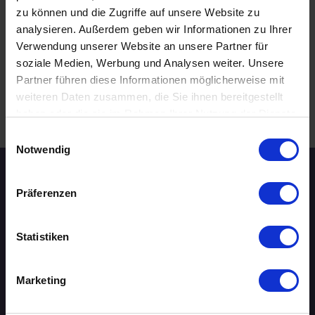
zu können und die Zugriffe auf unsere Website zu
20 - 29 Jahre
analysieren. Außerdem geben wir Informationen zu Ihrer
Dresden
online
Verwendung unserer Website an unsere Partner für
soziale Medien, Werbung und Analysen weiter. Unsere
Partner führen diese Informationen möglicherweise mit
weiteren Daten zusammen, die Sie ihnen bereitgestellt
.
haben oder die sie im Rahmen Ihrer Nutzung der Dienste
WEITERE EVENTS IN DRESDEN
gesammelt haben.
Einwilligungsauswahl
Notwendig
Speed-Dating Events
Präferenzen
ÜBERSICHT
Statistiken
AACHEN
Marketing
AUGSBURG