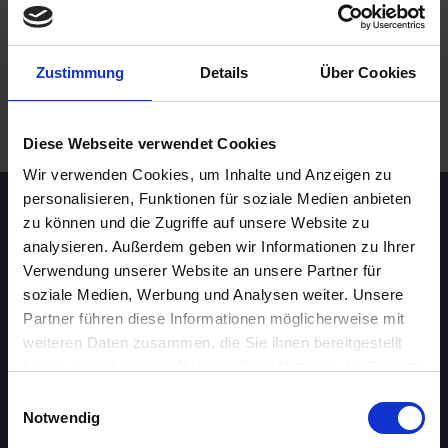
Dortmund
online
Zustimmung
Details
Über Cookies
.
WEITERE EVENTS IN DORTMUND
Diese Webseite verwendet Cookies
Wir verwenden Cookies, um Inhalte und Anzeigen zu
personalisieren, Funktionen für soziale Medien anbieten
Speed-Dating Events
zu können und die Zugriffe auf unsere Website zu
analysieren. Außerdem geben wir Informationen zu Ihrer
Verwendung unserer Website an unsere Partner für
ÜBERSICHT
soziale Medien, Werbung und Analysen weiter. Unsere
Partner führen diese Informationen möglicherweise mit
AACHEN
weiteren Daten zusammen, die Sie ihnen bereitgestellt
haben oder die sie im Rahmen Ihrer Nutzung der Dienste
AUGSBURG
gesammelt haben.
Einwilligungsauswahl
Notwendig
BERLIN