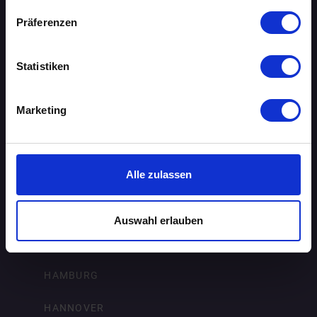
BIELEFELD
Präferenzen
BRAUNSCHWEIG
Statistiken
BREMEN
Marketing
DORTMUND
DRESDEN
Alle zulassen
ERFURT
FRANKFURT AM MAIN
Auswahl erlauben
FREIBURG IM BREISGAU
HAMBURG
HANNOVER