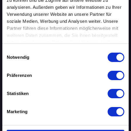
zu können und die Zugriffe auf unsere Website zu
BIELEFELD
analysieren. Außerdem geben wir Informationen zu Ihrer
Verwendung unserer Website an unsere Partner für
BRAUNSCHWEIG
soziale Medien, Werbung und Analysen weiter. Unsere
Partner führen diese Informationen möglicherweise mit
BREMEN
weiteren Daten zusammen, die Sie ihnen bereitgestellt
haben oder die sie im Rahmen Ihrer Nutzung der Dienste
DORTMUND
gesammelt haben.
Einwilligungsauswahl
Notwendig
DRESDEN
ERFURT
Präferenzen
FRANKFURT AM MAIN
Statistiken
FREIBURG IM BREISGAU
Marketing
HAMBURG
HANNOVER