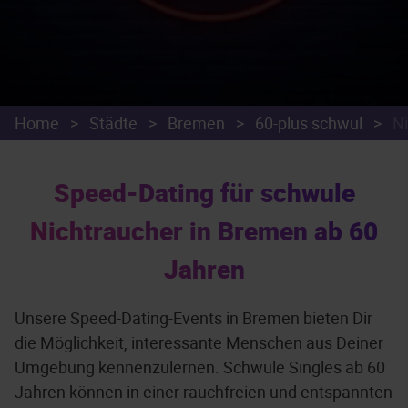
Home
>
Städte
>
Bremen
>
60-plus schwul
>
N
Speed-Dating für schwule
Nichtraucher in Bremen ab 60
Jahren
Unsere Speed-Dating-Events in Bremen bieten Dir
die Möglichkeit, interessante Menschen aus Deiner
Umgebung kennenzulernen. Schwule Singles ab 60
Jahren können in einer rauchfreien und entspannten