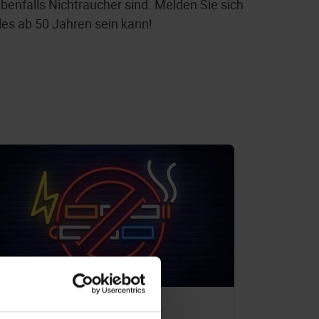
benfalls Nichtraucher sind. Melden Sie sich
les ab 50 Jahren sein kann!
NICHTRAUCHER