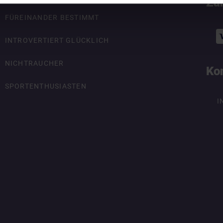
Za
FÜREINANDER BESTIMMT
INTROVERTIERT GLÜCKLICH
NICHTRAUCHER
Ko
SPORTENTHUSIASTEN
I