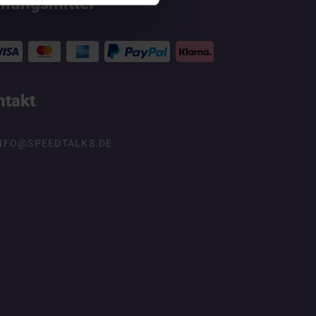
hlungsmittel
ntakt
NFO@SPEEDTALKS.DE