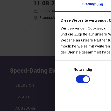
11.08.2026 18:00
Zustimmung
50 - 59 Jahre
Braunschweig
online
Diese Webseite verwendet 
Wir verwenden Cookies, um I
und die Zugriffe auf unsere 
Website an unsere Partner fü
möglicherweise mit weiteren
der Dienste gesammelt habe
Einwilligungsauswahl
Speed-Dating Events
S
Notwendig
ÜBERSICHT
AACHEN
AUGSBURG