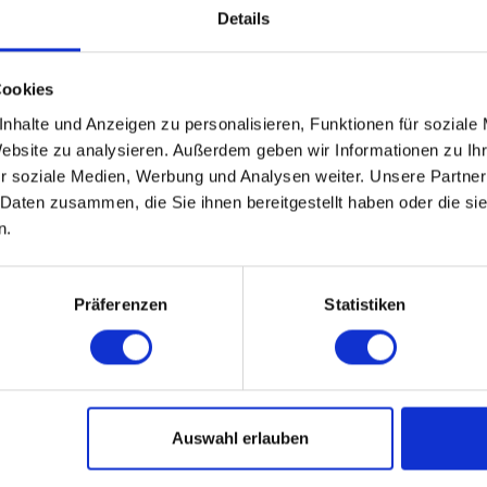
19.08.2026 18:00
Details
50 - 59 Jahre
Braunschweig
online
Cookies
nhalte und Anzeigen zu personalisieren, Funktionen für soziale
Website zu analysieren. Außerdem geben wir Informationen zu I
r soziale Medien, Werbung und Analysen weiter. Unsere Partner
.
WEITERE EVENTS IN BRAUNSCHWEIG
 Daten zusammen, die Sie ihnen bereitgestellt haben oder die s
n.
pecial-Events
Nü
Präferenzen
Statistiken
ÜBERSICHT
R
AKADEMIKER
B
Auswahl erlauben
ALLEINERZIEHENDE SINGLES