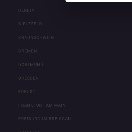
BERLIN
BIELEFELD
BRAUNSCHWEIG
BREMEN
DORTMUND
DRESDEN
ERFURT
FRANKFURT AM MAIN
FREIBURG IM BREISGAU