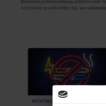
Besonders in Braunschweig schätzen viele Teil
noch heute an und erleben Sie, wie unkompliz
NICHTRAUCHER