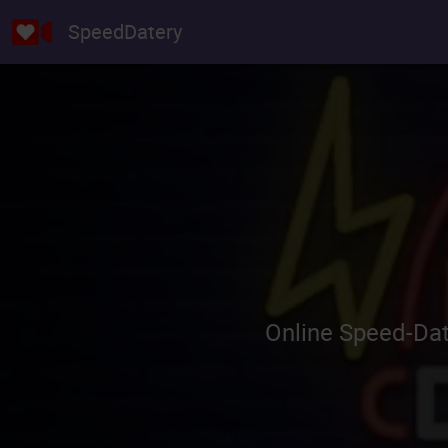
SpeedDatery
Online Speed-Dat