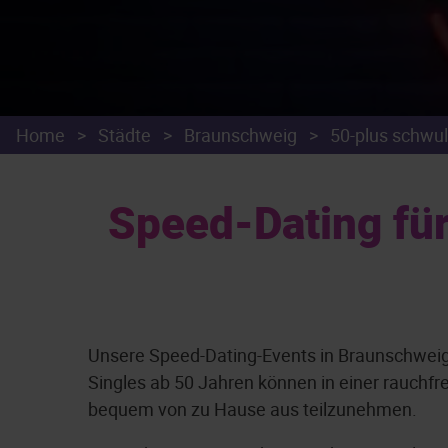
Home
>
Städte
>
Braunschweig
>
50-plus schwul
Speed-Dating fü
Unsere Speed-Dating-Events in Braunschweig
Singles ab 50 Jahren können in einer rauchf
bequem von zu Hause aus teilzunehmen.