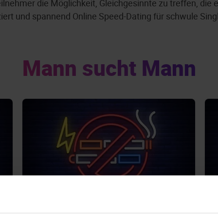
nehmer die Möglichkeit, Gleichgesinnte zu treffen, die e
iert und spannend Online Speed-Dating für schwule Sing
Mann sucht Mann
NICHTRAUCHER