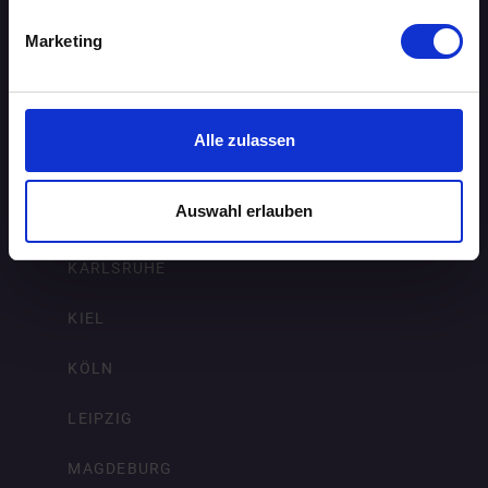
ERFURT
Marketing
FRANKFURT AM MAIN
FREIBURG IM BREISGAU
Alle zulassen
HAMBURG
Auswahl erlauben
HANNOVER
KARLSRUHE
KIEL
KÖLN
LEIPZIG
MAGDEBURG