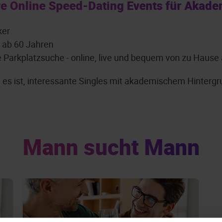
e Online Speed-Dating Events für Akade
ker
: ab 60 Jahren
e Parkplatzsuche - online, live und bequem von zu Hause
ch es ist, interessante Singles mit akademischem Hinter
Mann sucht Mann