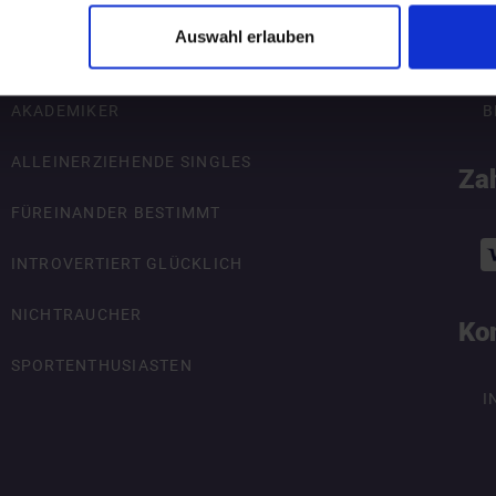
Auswahl erlauben
ÜBERSICHT
R
AKADEMIKER
B
ALLEINERZIEHENDE SINGLES
Za
FÜREINANDER BESTIMMT
INTROVERTIERT GLÜCKLICH
NICHTRAUCHER
Ko
SPORTENTHUSIASTEN
I