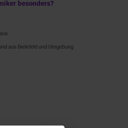
miker besonders?
 aus
grund aus Bielefeld und Umgebung