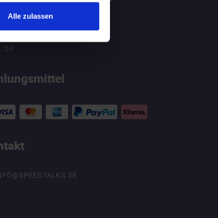
Alle zulassen
ATGEBER
LOG
hlungsmittel
ntakt
NFO@SPEEDTALKS.DE