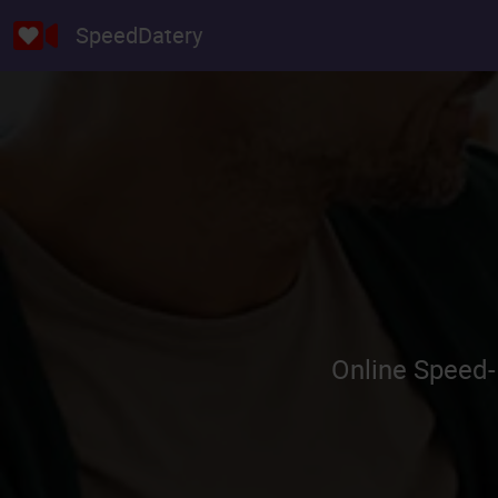
SpeedDatery
Online Speed-