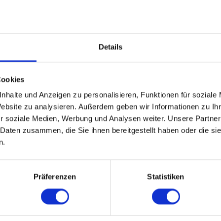
Details
AKADEMIKER
Cookies
28.08.2026 16:00
nhalte und Anzeigen zu personalisieren, Funktionen für soziale
60 - 69 Jahre
Website zu analysieren. Außerdem geben wir Informationen zu I
Bielefeld
online
r soziale Medien, Werbung und Analysen weiter. Unsere Partner
 Daten zusammen, die Sie ihnen bereitgestellt haben oder die s
n.
.
WEITERE EVENTS IN BIELEFELD
Präferenzen
Statistiken
pecial-Events
Nü