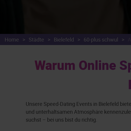
Home
>
Städte
>
Bielefeld
>
60-plus schwul
>
A
Warum Online Sp
Unsere Speed-Dating Events in Bielefeld bie
und unterhaltsamen Atmosphäre kennenzulerne
suchst – bei uns bist du richtig.