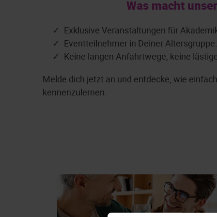
Was macht unser
Exklusive Veranstaltungen für Akademi
Eventteilnehmer in Deiner Altersgruppe
Keine langen Anfahrtwege, keine lästig
Melde dich jetzt an und entdecke, wie einfa
kennenzulernen.