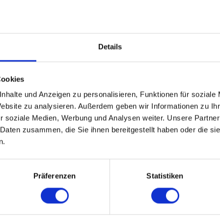
Details
AKADEMIKER
Cookies
03.09.2026 17:00
nhalte und Anzeigen zu personalisieren, Funktionen für soziale
40 - 49 Jahre
Website zu analysieren. Außerdem geben wir Informationen zu I
Bielefeld
online
r soziale Medien, Werbung und Analysen weiter. Unsere Partner
 Daten zusammen, die Sie ihnen bereitgestellt haben oder die s
n.
.
WEITERE EVENTS IN BIELEFELD
Präferenzen
Statistiken
pecial-Events
Nü