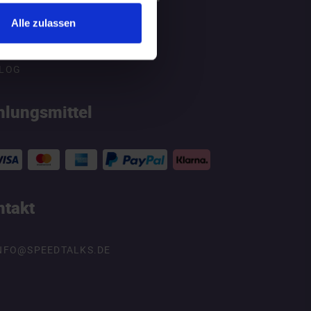
Alle zulassen
ATGEBER
LOG
hlungsmittel
ntakt
NFO@SPEEDTALKS.DE