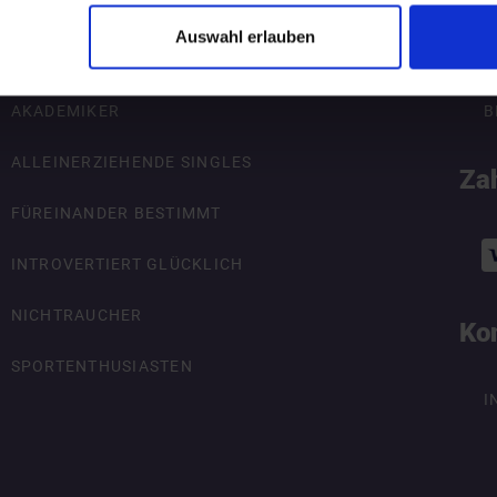
Auswahl erlauben
ÜBERSICHT
R
AKADEMIKER
B
ALLEINERZIEHENDE SINGLES
Za
FÜREINANDER BESTIMMT
INTROVERTIERT GLÜCKLICH
NICHTRAUCHER
Ko
SPORTENTHUSIASTEN
I