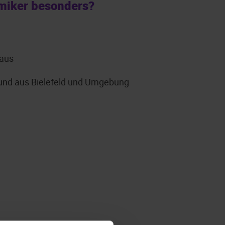
miker besonders?
 aus
grund aus Bielefeld und Umgebung