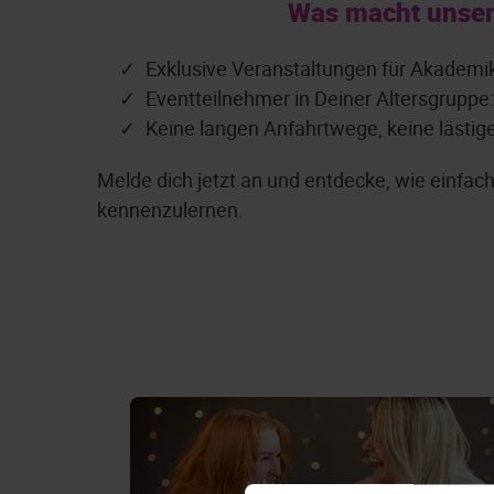
Was macht unser
Exklusive Veranstaltungen für Akademi
Eventteilnehmer in Deiner Altersgruppe
Keine langen Anfahrtwege, keine lästig
Melde dich jetzt an und entdecke, wie einfa
kennenzulernen.