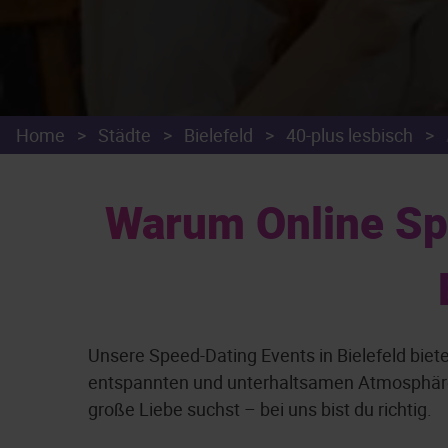
Home
>
Städte
>
Bielefeld
>
40-plus lesbisch
>
Warum Online Spe
Unsere Speed-Dating Events in Bielefeld biet
entspannten und unterhaltsamen Atmosphäre k
große Liebe suchst – bei uns bist du richtig.