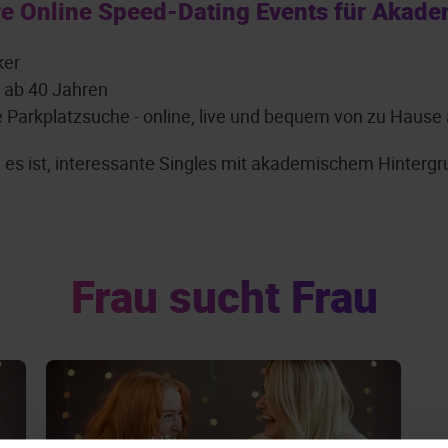
e Online Speed-Dating Events für Akade
ker
: ab 40 Jahren
e Parkplatzsuche - online, live und bequem von zu Hause
ch es ist, interessante Singles mit akademischem Hinter
Frau sucht Frau