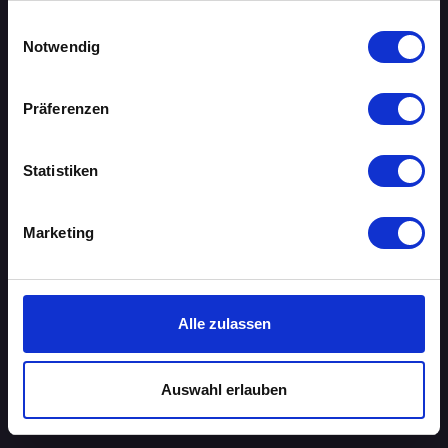
gesammelt haben.
Einwilligungsauswahl
AACHEN
Notwendig
AUGSBURG
Präferenzen
BERLIN
Statistiken
BIELEFELD
BRAUNSCHWEIG
Marketing
BREMEN
DORTMUND
Alle zulassen
DRESDEN
Auswahl erlauben
ERFURT