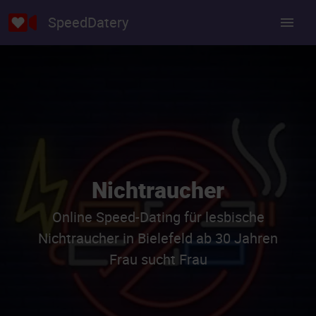
SpeedDatery
Nichtraucher
Online Speed-Dating für lesbische
Nichtraucher in Bielefeld ab 30 Jahren
Frau sucht Frau