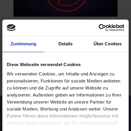
NICHTRAUCHER
02.09.2026 18:00
30 - 39 Jahre
Zustimmung
Details
Über Cookies
Bielefeld
online
Diese Webseite verwendet Cookies
Wir verwenden Cookies, um Inhalte und Anzeigen zu
.
personalisieren, Funktionen für soziale Medien anbieten
WEITERE EVENTS IN BIELEFELD
zu können und die Zugriffe auf unsere Website zu
analysieren. Außerdem geben wir Informationen zu Ihrer
Verwendung unserer Website an unsere Partner für
soziale Medien, Werbung und Analysen weiter. Unsere
Speed-Dating Events
Partner führen diese Informationen möglicherweise mit
weiteren Daten zusammen, die Sie ihnen bereitgestellt
ÜBERSICHT
haben oder die sie im Rahmen Ihrer Nutzung der Dienste