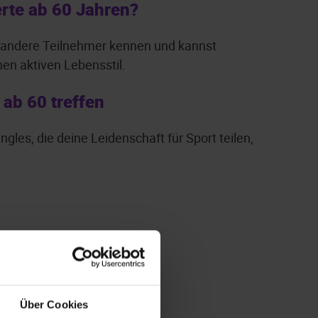
erte ab 60 Jahren?
du andere Teilnehmer kennen und kannst
en aktiven Lebensstil.
ab 60 treffen
ngles, die deine Leidenschaft für Sport teilen,
Über Cookies