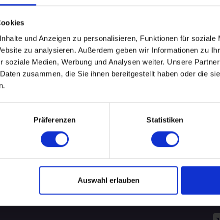
Leider keine Events gefunden.
Cookies
nhalte und Anzeigen zu personalisieren, Funktionen für soziale
.
Website zu analysieren. Außerdem geben wir Informationen zu I
WEITERE EVENTS IN BERLIN
r soziale Medien, Werbung und Analysen weiter. Unsere Partner
 Daten zusammen, die Sie ihnen bereitgestellt haben oder die s
n.
pecial-Events
Nü
Präferenzen
Statistiken
ÜBERSICHT
R
AKADEMIKER
B
ALLEINERZIEHENDE SINGLES
Auswahl erlauben
Za
FÜREINANDER BESTIMMT