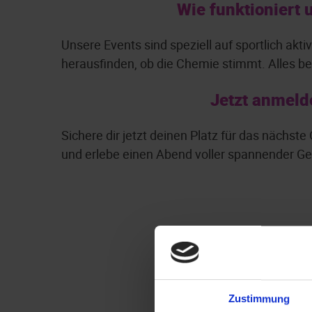
Wie funktioniert 
Unsere Events sind speziell auf sportlich ak
herausfinden, ob die Chemie stimmt. Alles be
Jetzt anmeld
Sichere dir jetzt deinen Platz für das nächste
und erlebe einen Abend voller spannender G
Zustimmung