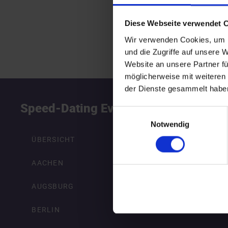
Diese Webseite verwendet 
Wir verwenden Cookies, um I
und die Zugriffe auf unsere 
Website an unsere Partner fü
möglicherweise mit weiteren
der Dienste gesammelt habe
Speed-Dating Events
S
Einwilligungsauswahl
Notwendig
ÜBERSICHT
AACHEN
AUGSBURG
BERLIN