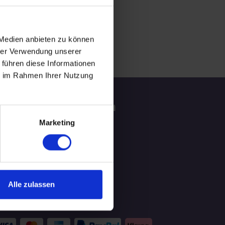
 Medien anbieten zu können
hrer Verwendung unserer
 führen diese Informationen
ie im Rahmen Ihrer Nutzung
tzliche Informationen
Marketing
ATGEBER
LOG
Alle zulassen
hlungsmittel