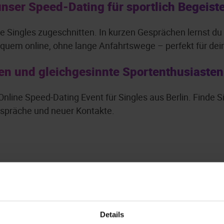
unser Speed-Dating für sportlich Begeist
tive Singles zugeschnitten. In kurzen Gesprächen lernst 
quem online, ohne lange Anfahrtswege – perfekt für dein
en und gleichgesinnte Sportenthusiasten 
 Online Speed-Dating Event für Singles aus Berlin. Finde Si
espräche und neuer Kontakte.
Details