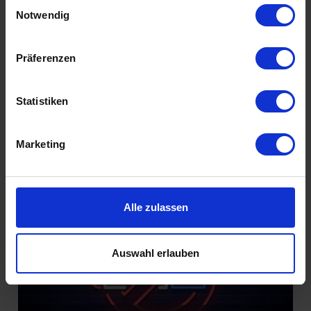
Einwilligungsauswahl
Füreinander bestimmt
Notwendig
Präferenzen
Statistiken
Marketing
Introvertiert glücklich
Alle zulassen
Auswahl erlauben