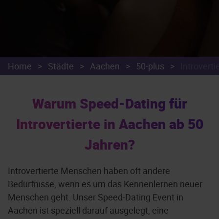
Home
>
Städte
>
Aachen
>
50-plus
>
Introverti
Warum Speed-Dating für
Introvertierte in Aachen ab 50
Jahren?
Introvertierte Menschen haben oft andere
Bedürfnisse, wenn es um das Kennenlernen neuer
Menschen geht. Unser Speed-Dating Event in
Aachen ist speziell darauf ausgelegt, eine