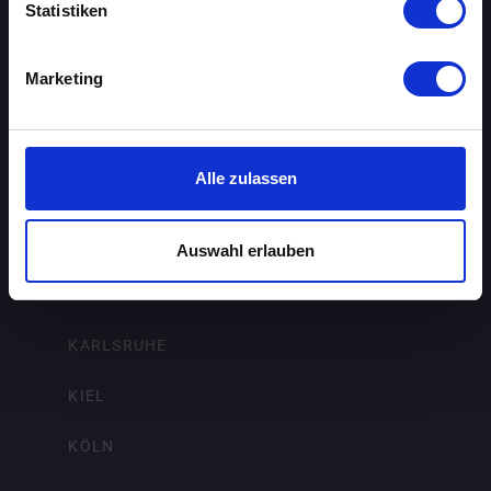
Statistiken
DRESDEN
Marketing
ERFURT
FRANKFURT AM MAIN
Alle zulassen
FREIBURG IM BREISGAU
HAMBURG
Auswahl erlauben
HANNOVER
KARLSRUHE
KIEL
KÖLN