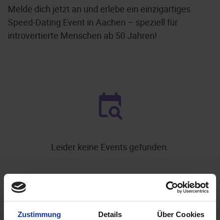
Melde dich jetzt an und erlebe ein einzigartiges
Speed-Dating Event in Aachen – speziell für
introvertierte Menschen ab 50 Jahren!
Leider keine Events gefunden.
.
WEITERE EVENTS IN AACHEN
Zustimmung
Details
Über Cookies