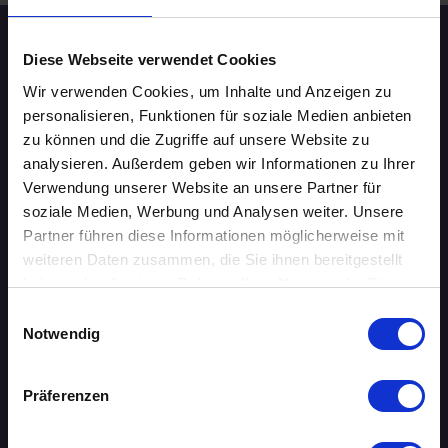
Speed-Dating Events
Diese Webseite verwendet Cookies
Wir verwenden Cookies, um Inhalte und Anzeigen zu
personalisieren, Funktionen für soziale Medien anbieten
ÜBERSICHT
zu können und die Zugriffe auf unsere Website zu
analysieren. Außerdem geben wir Informationen zu Ihrer
AACHEN
Verwendung unserer Website an unsere Partner für
AUGSBURG
soziale Medien, Werbung und Analysen weiter. Unsere
Partner führen diese Informationen möglicherweise mit
BERLIN
weiteren Daten zusammen, die Sie ihnen bereitgestellt
haben oder die sie im Rahmen Ihrer Nutzung der Dienste
BIELEFELD
gesammelt haben.
Einwilligungsauswahl
Notwendig
BRAUNSCHWEIG
BREMEN
Präferenzen
DORTMUND