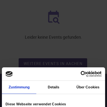
Leider keine Events gefunden.
.
WEITERE EVENTS IN AACHEN
Speed-Dating Events
Zustimmung
Details
Über Cookies
ÜBERSICHT
Diese Webseite verwendet Cookies