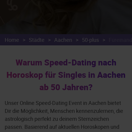
Home
>
Städte
>
Aachen
>
50-plus
>
Füreinan
Warum Speed-Dating nach
Horoskop für Singles in Aachen
ab 50 Jahren?
Unser Online Speed-Dating Event in Aachen bietet
Dir die Möglichkeit, Menschen kennenzulernen, die
astrologisch perfekt zu deinem Sternzeichen
passen. Basierend auf aktuellen Horoskopen und