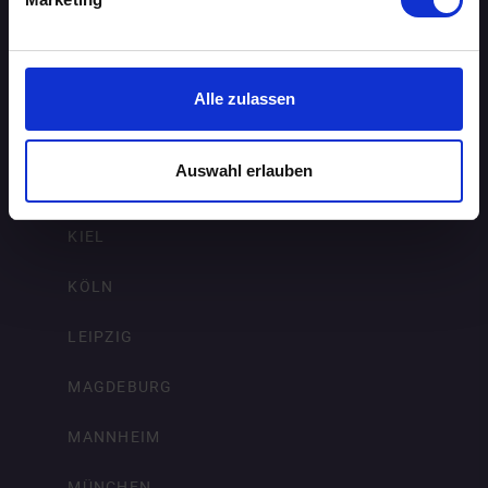
FREIBURG IM BREISGAU
HAMBURG
Alle zulassen
HANNOVER
Auswahl erlauben
KARLSRUHE
KIEL
KÖLN
LEIPZIG
MAGDEBURG
MANNHEIM
MÜNCHEN