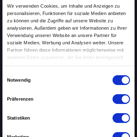
Wir verwenden Cookies, um Inhalte und Anzeigen zu
AACHEN
personalisieren, Funktionen für soziale Medien anbieten
AUGSBURG
zu können und die Zugriffe auf unsere Website zu
analysieren. Außerdem geben wir Informationen zu Ihrer
BERLIN
Verwendung unserer Website an unsere Partner für
soziale Medien, Werbung und Analysen weiter. Unsere
BIELEFELD
Partner führen diese Informationen möglicherweise mit
weiteren Daten zusammen, die Sie ihnen bereitgestellt
BRAUNSCHWEIG
haben oder die sie im Rahmen Ihrer Nutzung der Dienste
gesammelt haben.
Einwilligungsauswahl
BREMEN
Notwendig
DORTMUND
Präferenzen
DRESDEN
Statistiken
ERFURT
FRANKFURT AM MAIN
Marketing