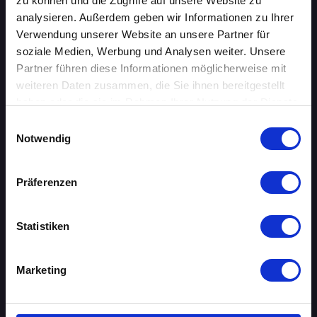
zu können und die Zugriffe auf unsere Website zu
BIELEFELD
analysieren. Außerdem geben wir Informationen zu Ihrer
Verwendung unserer Website an unsere Partner für
BRAUNSCHWEIG
soziale Medien, Werbung und Analysen weiter. Unsere
Partner führen diese Informationen möglicherweise mit
BREMEN
weiteren Daten zusammen, die Sie ihnen bereitgestellt
haben oder die sie im Rahmen Ihrer Nutzung der Dienste
DORTMUND
gesammelt haben.
Einwilligungsauswahl
Notwendig
DRESDEN
ERFURT
Präferenzen
FRANKFURT AM MAIN
Statistiken
FREIBURG IM BREISGAU
Marketing
HAMBURG
HANNOVER