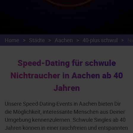
Home
>
Städte
>
Aachen
>
40-plus schwul
>
Ni
Speed-Dating für schwule
Nichtraucher in Aachen ab 40
Jahren
Unsere Speed-Dating-Events in Aachen bieten Dir
die Möglichkeit, interessante Menschen aus Deiner
Umgebung kennenzulernen. Schwule Singles ab 40
Jahren können in einer rauchfreien und entspannten