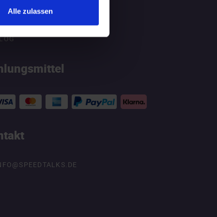
Alle zulassen
ATGEBER
LOG
hlungsmittel
ntakt
NFO@SPEEDTALKS.DE