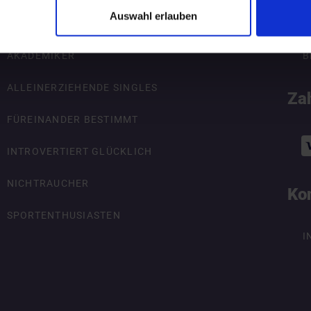
Auswahl erlauben
ÜBERSICHT
R
AKADEMIKER
B
ALLEINERZIEHENDE SINGLES
Za
FÜREINANDER BESTIMMT
INTROVERTIERT GLÜCKLICH
NICHTRAUCHER
Ko
SPORTENTHUSIASTEN
I