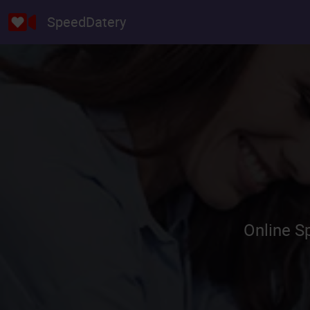
SpeedDatery
Online S