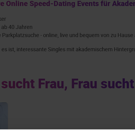
e Online Speed-Dating Events für Akade
ker
: ab 40 Jahren
e Parkplatzsuche - online, live und bequem von zu Hause
ch es ist, interessante Singles mit akademischem Hinte
sucht Frau, Frau such