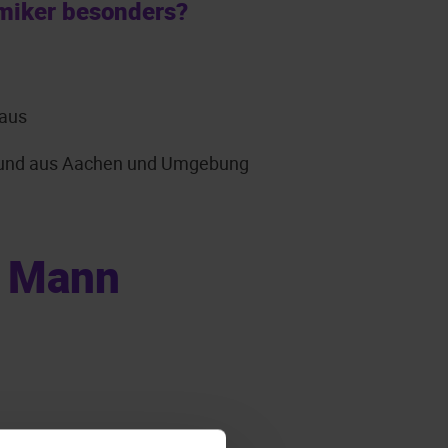
miker besonders?
 aus
rgrund aus Aachen und Umgebung
t Mann