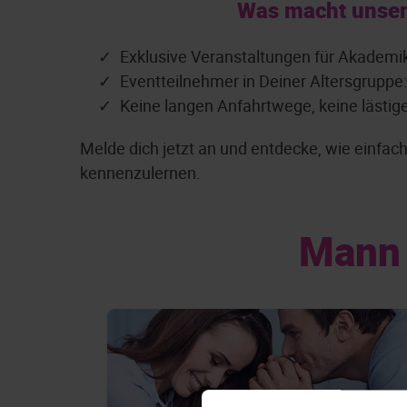
Was macht unser
Exklusive Veranstaltungen für Akademi
Eventteilnehmer in Deiner Altersgruppe
Keine langen Anfahrtwege, keine lästig
Melde dich jetzt an und entdecke, wie einfa
kennenzulernen.
Mann 