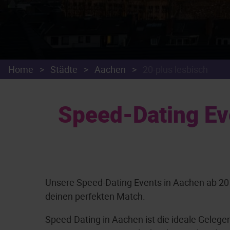
Home
>
Städte
>
Aachen
>
20-plus lesbisch
Speed-Dating Eve
Unsere Speed-Dating Events in Aachen ab 20 J
deinen perfekten Match.
Speed-Dating in Aachen ist die ideale Gelege