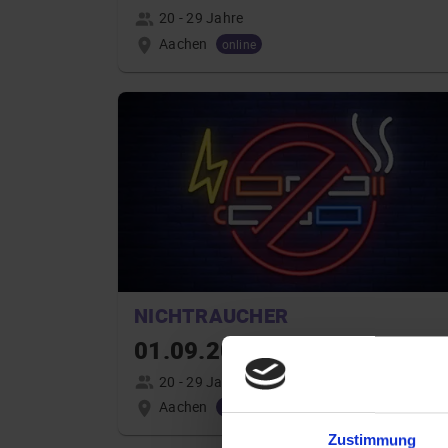
20 - 29 Jahre
Aachen
online
NICHTRAUCHER
01.09.2026 16:00
20 - 29 Jahre
Aachen
online
Zustimmung